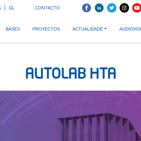
Ir
S
GL
CONTACTO
o
ncipal
contido
principal
BASES
PROYECTOS
ACTUALIDADE
AUDIOVIS
AUTOLAB HTA