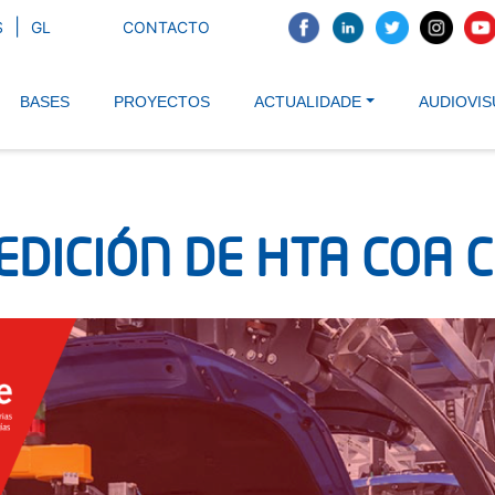
Ir
S
GL
CONTACTO
o
ncipal
contido
principal
BASES
PROYECTOS
ACTUALIDADE
AUDIOVIS
 EDICIÓN DE HTA COA 