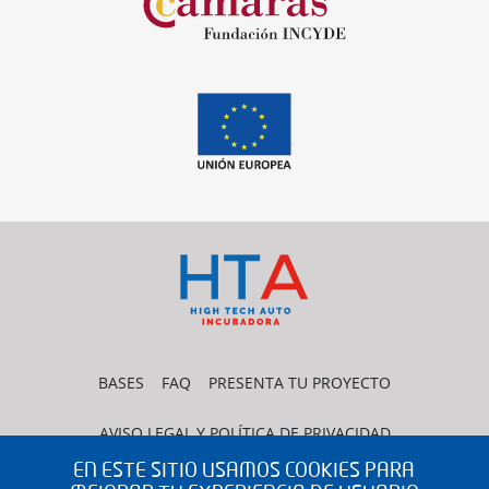
BASES
FAQ
PRESENTA TU PROYECTO
AVISO LEGAL Y POLÍTICA DE PRIVACIDAD
EN ESTE SITIO USAMOS COOKIES PARA
POLÍTICA DE COOKIES
CONTACTO