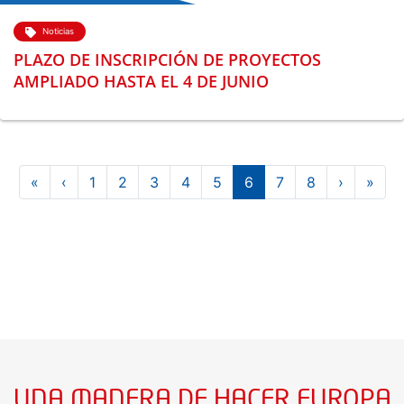
Noticias
PLAZO DE INSCRIPCIÓN DE PROYECTOS
AMPLIADO HASTA EL 4 DE JUNIO
AGINACIÓN
Primera página
Página anterior
Siguient
Últi
«
‹
1
2
3
4
5
6
7
8
›
»
UNA MANERA DE HACER EUROPA