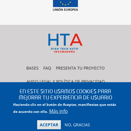
BASES
FAQ
PRESENTA TU PROYECTO
AVISO LEGAL Y POLÍTICA DE PRIVACIDAD
EN ESTE SITIO USAMOS COOKIES PARA
POLÍTICA DE COOKIES
CONTACTO
MEJORAR TU EXPERIENCIA DE USUARIO
Haciendo clic en el botón de Aceptar, manifiestas que estás
Más info
de acuerdo con ello.
PLATAFORMA FORMATIVA
ACEPTAR
NO, GRACIAS